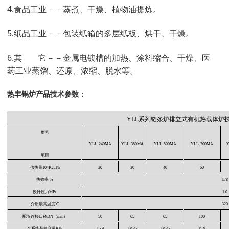
4.食品工业－－蒸煮、干燥、植物油提炼。
5.纸品工业－－包装纸箱的多层纸板、烘干、干燥。
6.其 它－－金属电镀槽的加热、涂料缩合、干燥、医
药工业蒸馏、还原、浓缩、脱水等。
热丰锅炉产品技术参数：
YLL系列链条炉排立式有机热载体炉
型号
YLL-240MA
YLL-350MA
YLL-500MA
YLL-700MA
Y
项目
供热量104Kcal/h
20
30
40
60
热效率
%
≥78
设计压力MPa
1.0
介质最高温度℃
320
配管连接口径DN（mm）
50
65
65
100
全系统装机容量KW
15.9
18.35
18.35
25.9