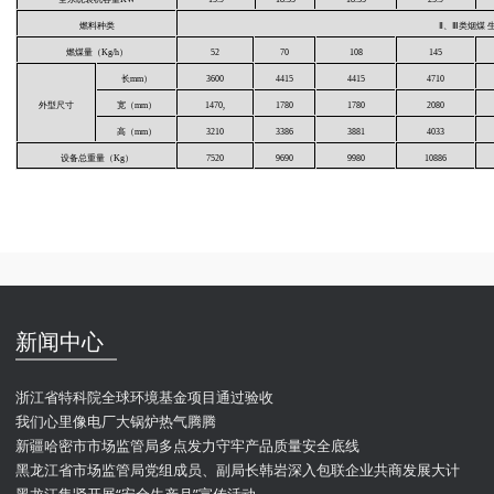
燃料种类
Ⅱ、Ⅲ类烟煤
燃煤量（Kg/h）
52
70
108
145
长mm）
3600
4415
4415
4710
外型尺寸
宽（mm）
1470,
1780
1780
2080
高（mm）
3210
3386
3881
4033
设备总重量（Kg）
7520
9690
9980
10886
新闻中心
浙江省特科院全球环境基金项目通过验收
我们心里像电厂大锅炉热气腾腾
新疆哈密市市场监管局多点发力守牢产品质量安全底线
黑龙江省市场监管局党组成员、副局长韩岩深入包联企业共商发展大计
黑龙江集贤开展“安全生产月”宣传活动