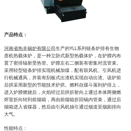
产品特点：
河南省热丰锅炉有限公司
生产的YLL系列链条炉排有生物
质机热载体炉，是一种立卧式新型热载体炉，在炉膛内布
置了密排辐射受热管。炉膛左右二侧装有密集对流管束。
采用轻型链条炉排实现机械加煤，配有鼓风机、引风机进
行机械通风，并装有刮板式出渣机实现自动出渣。该炉前
后拱采用新型的节能技术炉拱。燃料自煤斗落到炉排上，
进入炉膛燃烧后，火焰经过后拱折射向上通过本体两侧燃
烬室折向转到前烟箱，再由前烟箱折回锅内管束，通过后
烟箱进入省煤器，然后由引风机抽引通过烟道至烟囱排向
大气。
性能特点：